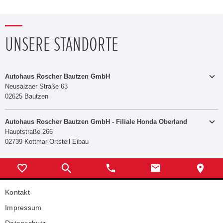
UNSERE STANDORTE
Autohaus Roscher Bautzen GmbH
Neusalzaer Straße 63
02625 Bautzen
Autohaus Roscher Bautzen GmbH - Filiale Honda Oberland
Hauptstraße 266
+49 3591 31310
Telefon:
02739 Kottmar Ortsteil Eibau
Telefax:
+49 3591 313131
E-MAIL SENDEN
+49 3586 390126
Telefon:
Telefax:
+49 3586 390128
Öffnungszeiten
Kontakt
E-MAIL SENDEN
Montag - Freitag
08:00 Uhr - 17:00 Uhr
Samstag
08:00 Uhr - 12:00 Uhr
Impressum
Öffnungszeiten
Datenschutz