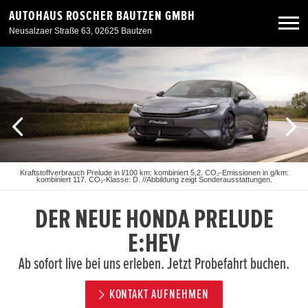
AUTOHAUS ROSCHER BAUTZEN GMBH
Neusalzaer Straße 63, 02625 Bautzen
Neuwagen
Gebrauchtwagen
Angebote
Kraftstoffverbrauch Prelude in l/100 km: kombiniert 5,2. CO₂-Emissionen in g/km:
kombiniert 117. CO₂-Klasse: D. //Abbildung zeigt Sonderausstattungen.
Service & Zubehör
DER NEUE HONDA PRELUDE
Unser Autohaus
E:HEV
Ab sofort live bei uns erleben. Jetzt Probefahrt buchen.
KONTAKT AUFNEHMEN