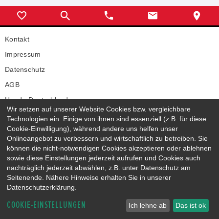
Kontakt
Impressum
Datenschutz
AGB
Honda Deutschland
Wir setzen auf unserer Website Cookies bzw. vergleichbare
Technologien ein. Einige von ihnen sind essenziell (z.B. für diese
Neuwagen
Cookie-Einwilligung), während andere uns helfen unser
Honda Neuwagen
Onlineangebot zu verbessern und wirtschaftlich zu betreiben. Sie
Gebrauchtwagen
können die nicht-notwendigen Cookies akzeptieren oder ablehnen
Honda Gebrauchtwagen
sowie diese Einstellungen jederzeit aufrufen und Cookies auch
Honda Vorführwagen
nachträglich jederzeit abwählen, z.B. unter Datenschutz am
Gesamtbestand
Seitenende. Nähere Hinweise erhalten Sie in unserer
Datenschutzerklärung.
NEUWAGENMODELLE
HONDA JAZZ E:HEV
HONDA CIVIC E:HEV
COOKIE-EINSTELLUNGEN
Ich lehne ab
Das ist ok
HONDA PRELUDE E:HEV
HONDA HR-V E:HEV