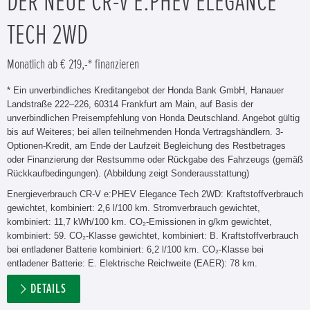
DER NEUE CR-V E:PHEV ELEGANCE
TECH 2WD
Monatlich ab € 219,-* finanzieren
* Ein unverbindliches Kreditangebot der Honda Bank GmbH, Hanauer
Landstraße 222–226, 60314 Frankfurt am Main, auf Basis der
unverbindlichen Preisempfehlung von Honda Deutschland. Angebot gültig
bis auf Weiteres; bei allen teilnehmenden Honda Vertragshändlern. 3-
Optionen-Kredit, am Ende der Laufzeit Begleichung des Restbetrages
oder Finanzierung der Restsumme oder Rückgabe des Fahrzeugs (gemäß
Rückkaufbedingungen). (Abbildung zeigt Sonderausstattung)
Energieverbrauch CR-V e:PHEV Elegance Tech 2WD: Kraftstoffverbrauch
gewichtet, kombiniert: 2,6 l/100 km. Stromverbrauch gewichtet,
kombiniert: 11,7 kWh/100 km. CO₂-Emissionen in g/km gewichtet,
kombiniert: 59. CO₂-Klasse gewichtet, kombiniert: B. Kraftstoffverbrauch
bei entladener Batterie kombiniert: 6,2 l/100 km. CO₂-Klasse bei
entladener Batterie: E. Elektrische Reichweite (EAER): 78 km.
DETAILS