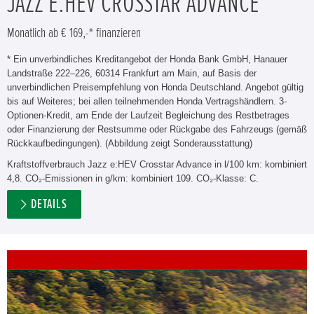
JAZZ E:HEV CROSSTAR ADVANCE
Monatlich ab € 169,-* finanzieren
* Ein unverbindliches Kreditangebot der Honda Bank GmbH, Hanauer
Landstraße 222–226, 60314 Frankfurt am Main, auf Basis der
unverbindlichen Preisempfehlung von Honda Deutschland. Angebot gültig
bis auf Weiteres; bei allen teilnehmenden Honda Vertragshändlern. 3-
Optionen-Kredit, am Ende der Laufzeit Begleichung des Restbetrages
oder Finanzierung der Restsumme oder Rückgabe des Fahrzeugs (gemäß
Rückkaufbedingungen). (Abbildung zeigt Sonderausstattung)
Kraftstoffverbrauch Jazz e:HEV Crosstar Advance in l/100 km: kombiniert
4,8. CO₂-Emissionen in g/km: kombiniert 109. CO₂-Klasse: C.
DETAILS