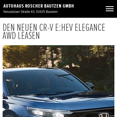
AUTOHAUS ROSCHER BAUTZEN GMBH
Neusalzaer Straße 63, 02625 Bautzen
DEN NEUEN CR-V E:HEV ELEGANCE
Neuwagen
AWD LEASEN
Gebrauchtwagen
Angebote
Service & Zubehör
Unser Autohaus