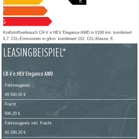
Kraftstoffverbrauch CR-V e:HEV Elegance AWD in l/100 km: kombiniert
6,7. CO₂-Emissionen in g/km: kombiniert 152. CO₂-Klasse: E.
LEASINGBEISPIEL*
CR-V e:HEV Elegance AWD
Fahrzeugpreis
49.500,00 €
Fracht
690,20 €
Fahrzeugpreis inkl. Fracht
50.190,20 €