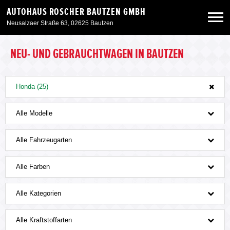
AUTOHAUS ROSCHER BAUTZEN GMBH
Neusalzaer Straße 63, 02625 Bautzen
Neuwagen
NEU- UND GEBRAUCHTWAGEN IN BAUTZEN
Gebrauchtwagen
Honda (25)
Angebote
Alle Modelle
Alle Fahrzeugarten
Service & Zubehör
Alle Farben
Unser Autohaus
Alle Kategorien
Alle Kraftstoffarten