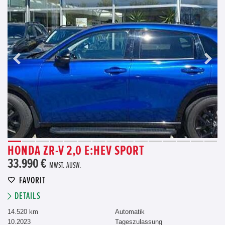
HONDA ZR-V 2,0 E:HEV SPORT
33.990 €
MWST. AUSW.
FAVORIT
DETAILS
14.520 km
Automatik
10.2023
Tageszulassung