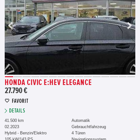
HONDA CIVIC E:HEV ELEGANCE
27.790 €
FAVORIT
DETAILS
41.500 km
Automatik
02.2023
Gebrauchtfahrzeug
Hybrid - Benzin/Elektro
4 Türen
105 kW/143 PS
Navigationssystem