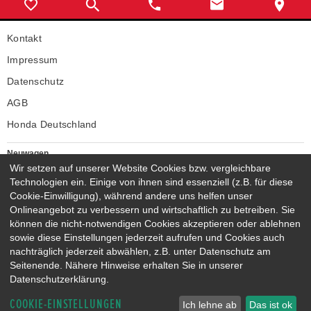
Kontakt
Impressum
Datenschutz
AGB
Honda Deutschland
Neuwagen
Wir setzen auf unserer Website Cookies bzw. vergleichbare
Honda Neuwagen
Technologien ein. Einige von ihnen sind essenziell (z.B. für diese
Gebrauchtwagen
Cookie-Einwilligung), während andere uns helfen unser
Honda Gebrauchtwagen
Onlineangebot zu verbessern und wirtschaftlich zu betreiben. Sie
Honda Vorführwagen
können die nicht-notwendigen Cookies akzeptieren oder ablehnen
Gesamtbestand
sowie diese Einstellungen jederzeit aufrufen und Cookies auch
nachträglich jederzeit abwählen, z.B. unter Datenschutz am
NEUWAGENMODELLE
Seitenende. Nähere Hinweise erhalten Sie in unserer
HONDA JAZZ E:HEV
HONDA CIVIC E:HEV
Datenschutzerklärung.
HONDA PRELUDE E:HEV
HONDA HR-V E:HEV
COOKIE-EINSTELLUNGEN
HONDA ZR-V E:HEV
HONDA CR-V E:HEV & E:PHEV
Ich lehne ab
Das ist ok