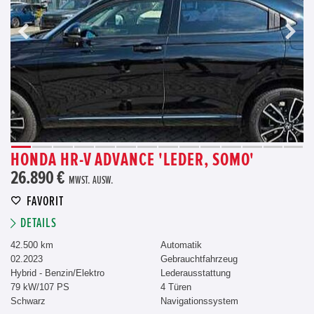
HONDA HR-V ADVANCE 'LEDER, SOMO'
26.890 €
MWST. AUSW.
FAVORIT
DETAILS
42.500 km
Automatik
02.2023
Gebrauchtfahrzeug
Hybrid - Benzin/Elektro
Lederausstattung
79 kW/107 PS
4 Türen
Schwarz
Navigationssystem